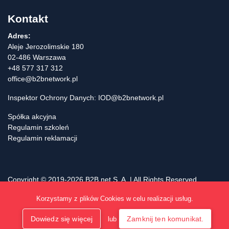
Kontakt
Adres:
Aleje Jerozolimskie 180
02-486 Warszawa
+48 577 317 312
office@b2bnetwork.pl
Inspektor Ochrony Danych:
IOD@b2bnetwork.pl
Spółka akcyjna
Regulamin szkoleń
Regulamin reklamacji
Copyright © 2019-2026 B2B.net S. A. | All Rights Reserved.
Polityka prywatności
Korzystamy z plików Cookies w celu realizacji usług.
Dowiedz się więcej
Zamknij ten komunikat.
lub